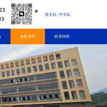
23
英文站
|
中文站
93
讯
参数资料
联系炜胜